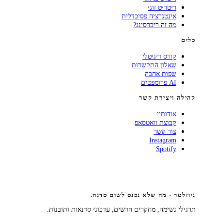
ריטריט זוגי
אינטגרציה פסיכדלית
מה זה ריברסינג?
כלים
קורס דיגיטלי
שאלון התקשרות
שפות אהבה
AI פרומפטים
קהילה ויצירת קשר
אודותיי
קבוצת וואטסאפ
צור קשר
Instagram
Spotify
ניוזלטר · מה שלא נכנס לשום סדנה.
תרגילי נשימה, מחקרים חדשים, עדכוני סדנאות ותובנות.