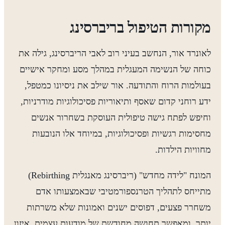
מקורות הטיפול בריברסינג
לאונרד אור, הנחשב בעיני רוב לאבי הריברסינג, גילה את
כוחה של הנשימה המעגלית במהלך מסע ומחקר אישיים
בעולמות הרוח והתודעה. אור שילב את ניסיונו כמטפל,
ידע רוחני קדום שאסף ותיאוריות פסיכולוגיות מודרניות,
וחיפש לפתח גישה טיפולית העוסקת בשחרור אנשים
מחסימות רגשיות ופסיכולוגיות, במיוחד אלו הנובעות
מחוויות הילדות.
המונח "לידה מחדש" (ריברסינג מאנגלית Rebirthing)
מתייחס לתהליך הטרנספורמטיבי שבאמצעותו אדם
משחרר פצעים, דפוסים ישנים ואמונות שלא משרתות
יותר, ומאפשר תחושה מחודשת של מודעות עצמית, איזון