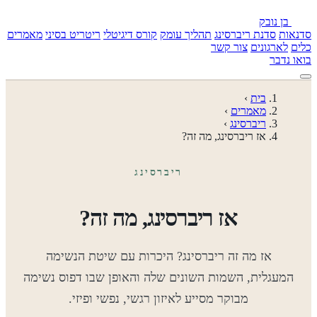
בן נובק
סדנאות
סדנת ריברסינג
תהליך עומק
קורס דיגיטלי
ריטריט בסיני
מאמרים
כלים
לארגונים
צור קשר
בואו נדבר
בית
‹
מאמרים
‹
ריברסינג
‹
אז ריברסינג, מה זה?
ריברסינג
אז ריברסינג, מה זה?
אז מה זה ריברסינג? היכרות עם שיטת הנשימה
המעגלית, השמות השונים שלה והאופן שבו דפוס נשימה
מבוקר מסייע לאיזון רגשי, נפשי ופיזי.