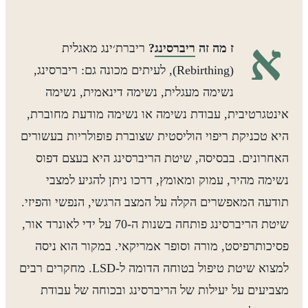
א
ז מה זה
ריברסינג
?
ריברת׳ינג מאגלית
(Rebirthing), לעיתים מכונה גם: ריברסינג,
נשימה מעגלית, נשימה דינאמית, נשימה
אינטגרטיבית, עבודת נשימה או נשימה מודעת מחוברת,
היא טכניקת ריפוי הוליסטית שצוברת פופולריות בעשורים
האחרונים. בבסיסה, שיטת הריברסינג היא בעצם דפוס
נשימה מהיר, עמוק ומאומץ, דרכו ניתן להגיע למצבי
תודעה המאפשרים הקלה על המצב הרגשי, הנפשי והפיזי.
שיטת הריברסינג פותחה בשנות ה-70 על ידי לאונרד אור,
פסיכותרפיסט, מורה וסופר אמריקאי. במקור הוא ניסה
למצוא שיטת טיפול בטוחה הדומה ל-LSD. מחקרים רבים
מצביעים על יעילות של הריברסינג ובכוחה של עבודת