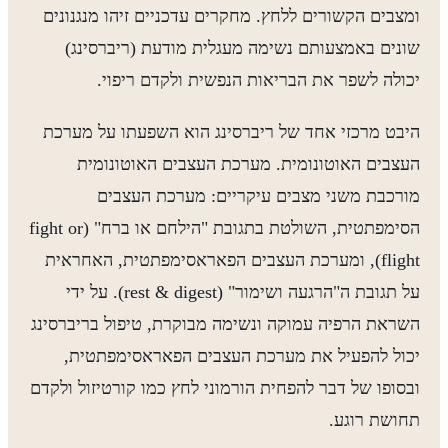
ומצבים הקשורים ללחץ. מחקרים עדכניים זיהו מנגנונים
שונים באמצעותם נשימה מעגלית מודעת (ריברסינג)
יכולה לשפר את הבריאות הנפשית ולקדם ריפוי.
היבט מרכזי אחד של ריברסינג הוא השפעתו על מערכת
העצבים האוטונומית. מערכת העצבים האוטונומית
מורכבת משני מצבים עיקריים: מערכת העצבים
הסימפתטית, השולטת בתגובת "הילחם או ברח" (fight or
flight), ומערכת העצבים הפאראסימפתטית, האחראית
על תגובת ה"הרגעה ושימור" (rest & digest). על ידי
השראת הרפיה עמוקה ונשימה מבוקרת, טיפול בריברסינג
יכול להפעיל את מערכת העצבים הפאראסימפתטית,
ובסופו של דבר להפחית הורמוני לחץ כמו קורטיזול ולקדם
תחושת רוגע.