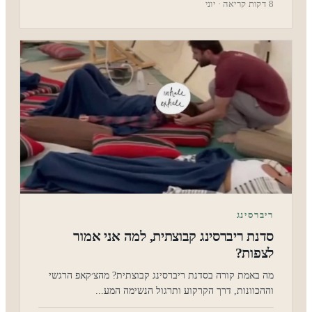
8 דקות קריאה · יוני
ריברסינג
סדנת ריברסינג קבוצתית, למה אני אמור
לצפות?
מה באמת קורה בסדנת ריברסינג קבוצתית? מהצ׳קאפ הרגשי
וההכוונות, דרך הקרקוע ותרגול הנשימה המע...