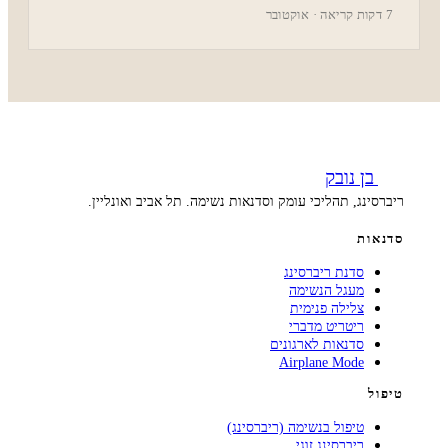
7 דקות קריאה · אוקטובר
בן נובק
ריברסינג, תהליכי עומק וסדנאות נשימה. תל אביב ואונליין.
סדנאות
סדנת ריברסינג
מעגל הנשימה
צלילה פנימית
ריטריט מדברי
סדנאות לארגונים
Airplane Mode
טיפול
טיפול בנשימה (ריברסינג)
ריברסינג זוגי