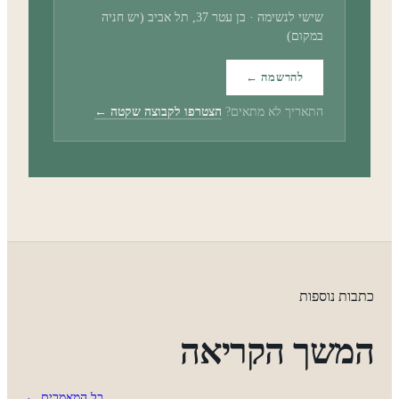
שישי לנשימה · בן עטר 37, תל אביב (יש חניה
במקום)
להרשמה ←
התאריך לא מתאים?
הצטרפו לקבוצה שקטה ←
כתבות נוספות
המשך הקריאה
כל המאמרים ←